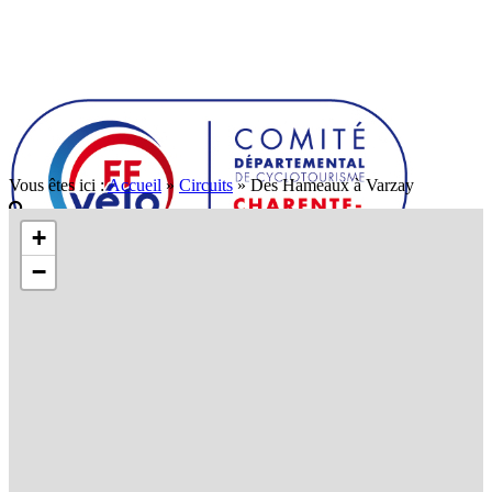
Vous êtes ici :
Accueil
»
Circuits
»
Des Hameaux à Varzay
+
−
Comité départemental
Présentation
Conseil d'administration
Communication
Conseils de sécurité
Evolution du code de la route
Nos partenaires
Fédération
FFCT
Formation fédérale