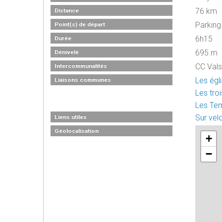
76 km
Distance
Parking
Point(s) de départ
6h15
Durée
695 m
Dénivelé
CC Vals
Intercommunalités
Les égl
Liaisons communes
Les troi
Les Terr
Sur vel
Liens utiles
Géolocalisation
+
−