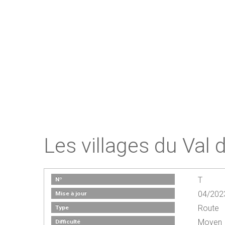
Les villages du Val
T
Nº
04/202
Mise à jour
Route
Type
Moyen
Difficulté