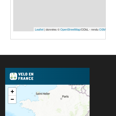
Leaflet
| données ©
OpenStreetMap
/ODbL - rendu
OSM France