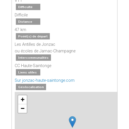
VTT
Difficulté
Difficile
Distance
47 km
Point(s) de départ
Les Antilles de Jonzac
ou écoles de Jarnac-Champagne
Intercommunalités
CC Haute-Saintonge
Liens utiles
Sur jonzac-haute-saintonge.com
Géolocalisation
+
−