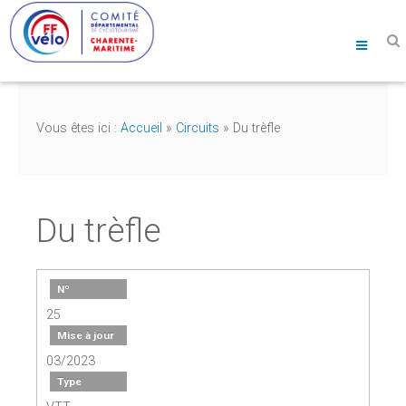
Vous êtes ici :
Accueil
»
Circuits
»
Du trèfle
Du trèfle
Nº
25
Mise à jour
03/2023
Type