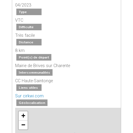
04/2023
Type
VTC
Difficulté
Très facile
Distance
8 km
Point(s) de départ
Mairie de Brives sur Charente
Intercommunalités
CC Haute-Saintonge
Liens utiles
Sur cirkwi.com
Géolocalisation
+
−