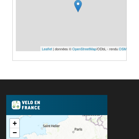
Leaflet
| données ©
OpenStreetMap
/ODbL - rendu
OSM France