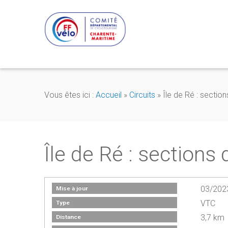
Vous êtes ici :
Accueil
»
Circuits
»
Île de Ré : section
Île de Ré : sections 
03/202
Mise à jour
VTC
Type
3,7 km
Distance