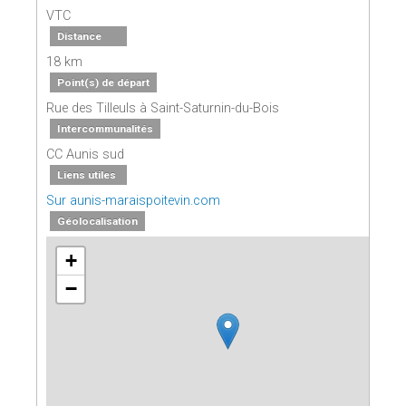
VTC
Distance
18 km
Point(s) de départ
Rue des Tilleuls à Saint-Saturnin-du-Bois
Intercommunalités
CC Aunis sud
Liens utiles
Sur aunis-maraispoitevin.com
Géolocalisation
+
−