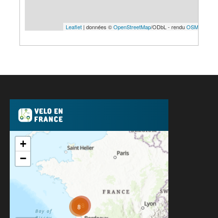
Leaflet
| données ©
OpenStreetMap
/ODbL - rendu
OSM France