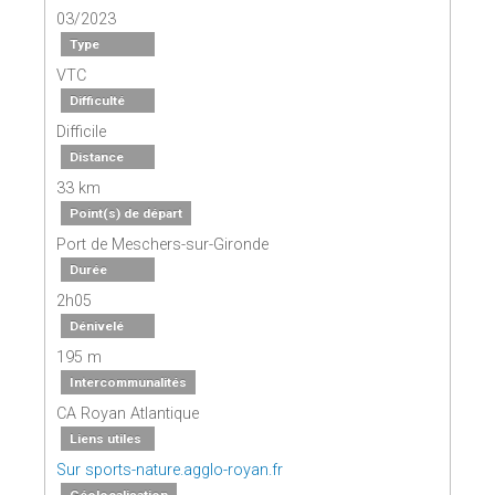
03/2023
Type
VTC
Difficulté
Difficile
Distance
33 km
Point(s) de départ
Port de Meschers-sur-Gironde
Durée
2h05
Dénivelé
195 m
Intercommunalités
CA Royan Atlantique
Liens utiles
Sur sports-nature.agglo-royan.fr