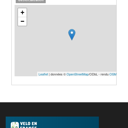
Géolocalisation
+
−
Leaflet
| données ©
OpenStreetMap
/ODbL - rendu
OSM France