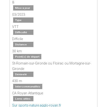
8
Mise à jour
03/2023
Type
VTT
Difficulté
Difficile
Distance
30 km
Point(s) de départ
St-Romain-sur-Gironde ou Floirac ou Mortagne-sur-
Gironde
Dénivelé
430 m
Intercommunalités
CA Royan Atlantique
Liens utiles
Sur sports-nature.agglo-royan.fr