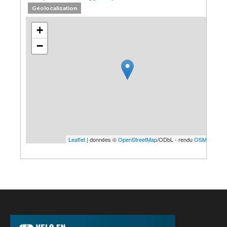
Géolocalisation
+
−
Leaflet
| données ©
OpenStreetMap
/ODbL - rendu
OSM France