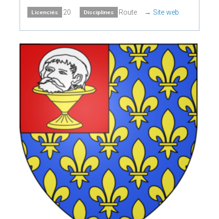
20
Route
Site web
Licenciés
Disciplines