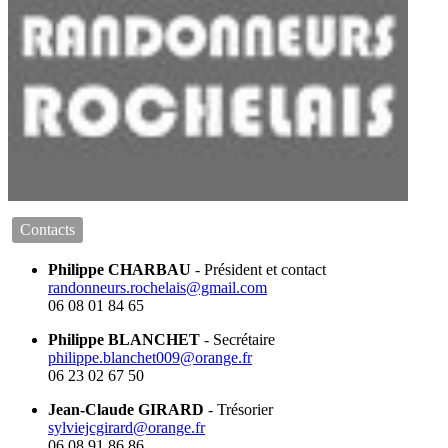
Contacts
Philippe CHARBAU
- Président et contact
randonneurs.rochelais@gmail.com
06 08 01 84 65
Philippe BLANCHET
- Secrétaire
philippe.blanchet009@orange.fr
06 23 02 67 50
Jean-Claude GIRARD
- Trésorier
sylviejcgirard@orange.fr
06 08 91 86 86