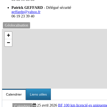
Patrick GEFFARD
- Délégué sécurité
geffardp@yahoo.fr
06 19 23 39 40
Géolocalisation
+
−
Calendrier
Liens utiles
25 avril 2026
BF 100 km licencié-es uniquem
Calendrier