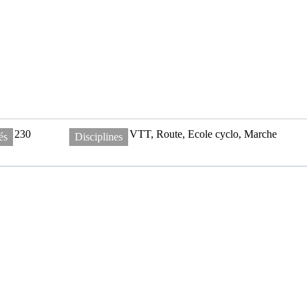
230
VTT, Route, Ecole cyclo, Marche
és
Disciplines