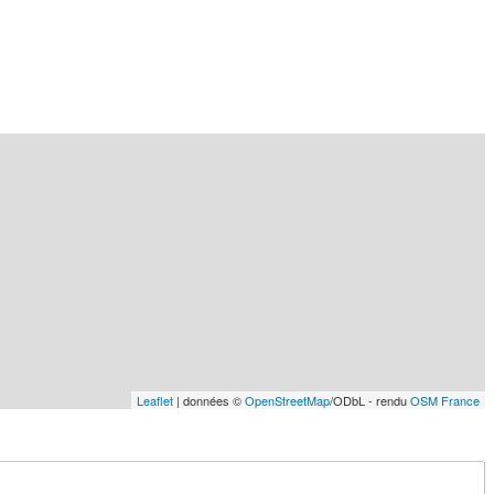
Leaflet
| données ©
OpenStreetMap
/ODbL - rendu
OSM France